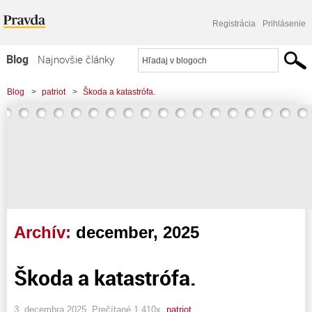
Registrácia
Prihlásenie
Blog
Najnovšie články
Najčítanejšie články
Blog
>
patriot
>
Škoda a katastrófa.
Najkomentovanejšie články
Zoznam blogov
Komerčné blogy
Archív:
december, 2025
Škoda a katastrófa.
3. decembra 2025, Prečítané 1 410x,
patriot