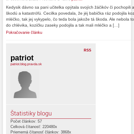
Kedysik dávno sa pani učitelka opýtala svojích žáčikóv či pochopili a
škodú a katastrófú. Cecilka povedala, že jéj babička ráz podojila koz
mléčko, tak jej vykypelo, čo teda bola jakože tá škoda. Ale nebola t
do chlévika, kozičku zaseky podojila a tak mali mléčko a […]
Pokračovanie článku
RSS
patriot
patriot.blog.pravda.sk
Štatistiky blogu
Počet článkov: 57
Celková čítanosť: 220480x
Priemerná čítanosť článkov: 3868x