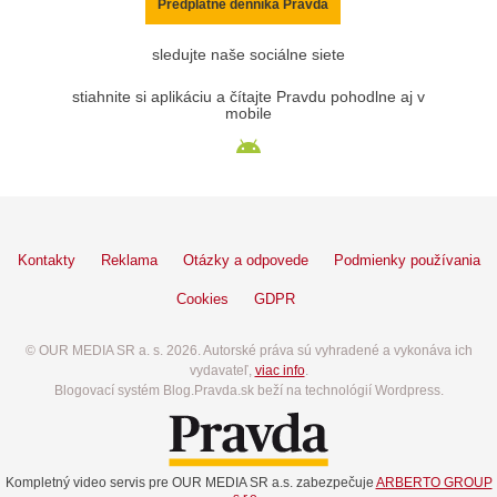
Predplatné denníka Pravda
sledujte naše sociálne siete
stiahnite si aplikáciu a čítajte Pravdu pohodlne aj v
mobile
Kontakty
Reklama
Otázky a odpovede
Podmienky používania
Cookies
GDPR
© OUR MEDIA SR a. s. 2026. Autorské práva sú vyhradené a vykonáva ich
vydavateľ,
viac info
.
Blogovací systém Blog.Pravda.sk beží na technológií Wordpress.
Kompletný video servis pre OUR MEDIA SR a.s. zabezpečuje
ARBERTO GROUP