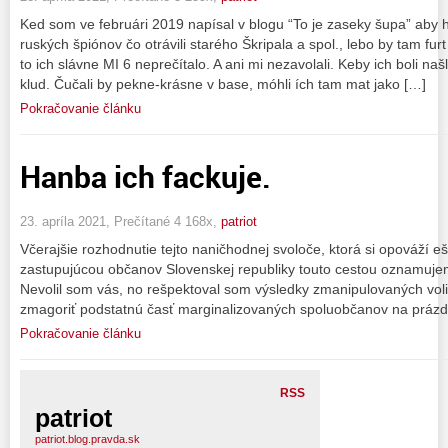
Ked som ve februári 2019 napísal v blogu “To je zaseky šupa” aby h
ruských špiónov čo otrávili starého Škripala a spol., lebo by tam furt 
to ich slávne MI 6 neprečítalo. A ani mi nezavolali. Keby ich boli naš
klud. Čučali by pekne-krásne v base, móhli ích tam mat jako […]
Pokračovanie článku
Hanba ich fackuje.
23. apríla 2021, Prečítané 4 168x,
patriot
Včerajšie rozhodnutie tejto naničhodnej svoloče, ktorá si opováží ešt
zastupujúcou občanov Slovenskej republiky touto cestou oznamujem
Nevolil som vás, no rešpektoval som výsledky zmanipulovaných voli
zmagoriť podstatnú časť marginalizovaných spoluobčanov na prázd
Pokračovanie článku
RSS
patriot
patriot.blog.pravda.sk