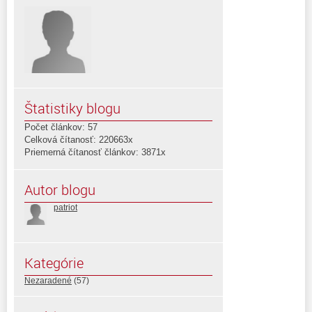
Štatistiky blogu
Počet článkov: 57
Celková čítanosť: 220663x
Priemerná čítanosť článkov: 3871x
Autor blogu
patriot
Kategórie
Nezaradené
(57)