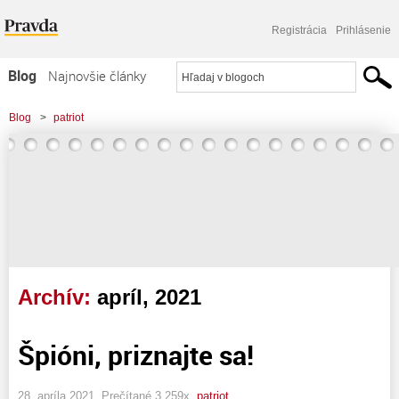
Registrácia
Prihlásenie
Blog
Najnovšie články
Najčítanejšie články
Blog
>
patriot
Najkomentovanejšie články
Zoznam blogov
Komerčné blogy
Archív:
apríl, 2021
Špióni, priznajte sa!
28. apríla 2021, Prečítané 3 259x,
patriot