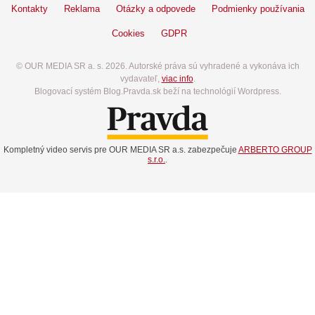
Kontakty
Reklama
Otázky a odpovede
Podmienky používania
Cookies
GDPR
© OUR MEDIA SR a. s. 2026. Autorské práva sú vyhradené a vykonáva ich
vydavateľ,
viac info
.
Blogovací systém Blog.Pravda.sk beží na technológií Wordpress.
Kompletný video servis pre OUR MEDIA SR a.s. zabezpečuje
ARBERTO GROUP
s.r.o.
.