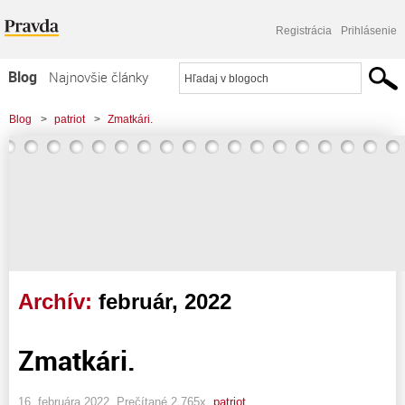
Registrácia
Prihlásenie
Blog
Najnovšie články
Najčítanejšie články
Blog
>
patriot
>
Zmatkári.
Najkomentovanejšie články
Zoznam blogov
Komerčné blogy
Archív:
február, 2022
Zmatkári.
16. februára 2022, Prečítané 2 765x,
patriot