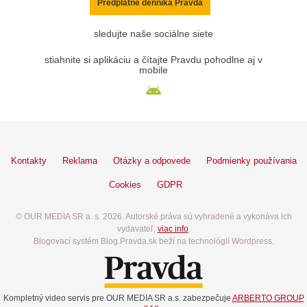
Predplatné denníka Pravda
sledujte naše sociálne siete
stiahnite si aplikáciu a čítajte Pravdu pohodlne aj v
mobile
Kontakty
Reklama
Otázky a odpovede
Podmienky používania
Cookies
GDPR
© OUR MEDIA SR a. s. 2026. Autorské práva sú vyhradené a vykonáva ich
vydavateľ,
viac info
.
Blogovací systém Blog.Pravda.sk beží na technológií Wordpress.
Kompletný video servis pre OUR MEDIA SR a.s. zabezpečuje
ARBERTO GROUP