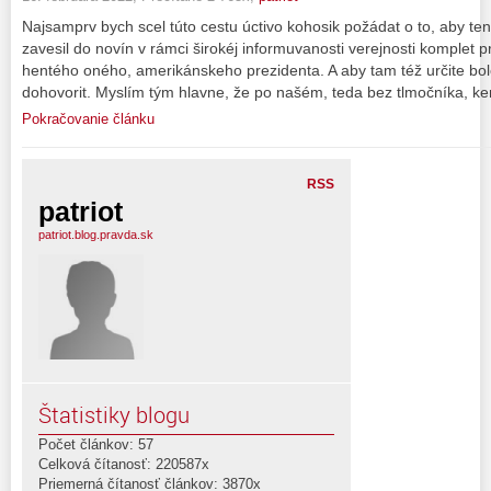
Najsamprv bych scel túto cestu úctivo kohosik požádat o to, aby ten 
zavesil do novín v rámci širokéj informuvanosti verejnosti komplet 
hentého oného, amerikánskeho prezidenta. A aby tam též určite bolo
dohovorit. Myslím tým hlavne, že po našém, teda bez tlmočníka, k
Pokračovanie článku
RSS
patriot
patriot.blog.pravda.sk
Štatistiky blogu
Počet článkov: 57
Celková čítanosť: 220587x
Priemerná čítanosť článkov: 3870x