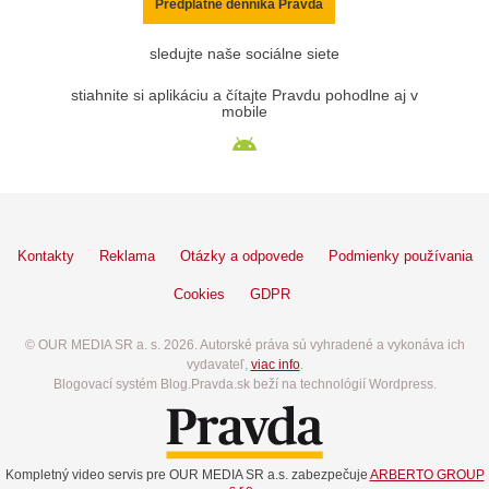
Predplatné denníka Pravda
sledujte naše sociálne siete
stiahnite si aplikáciu a čítajte Pravdu pohodlne aj v
mobile
Kontakty
Reklama
Otázky a odpovede
Podmienky používania
Cookies
GDPR
© OUR MEDIA SR a. s. 2026. Autorské práva sú vyhradené a vykonáva ich
vydavateľ,
viac info
.
Blogovací systém Blog.Pravda.sk beží na technológií Wordpress.
Kompletný video servis pre OUR MEDIA SR a.s. zabezpečuje
ARBERTO GROUP