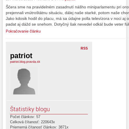
Ščera sme na pravidelném zasadnutí nášho miniparlamentu pri or
prejennali vnútroštátnu situáciu, dálej naše starké, potom naše chor
Jako kdosik hodil do placu, má sa údajne polla televízora v noci aj
padat aj dážd se snehom. Dotyčný šak nevedel odkál bude veter fúk
Pokračovanie článku
RSS
patriot
patriot.blog.pravda.sk
Štatistiky blogu
Počet článkov: 57
Celková čítanosť: 220643x
Priemerná čítanosť článkov: 3871x