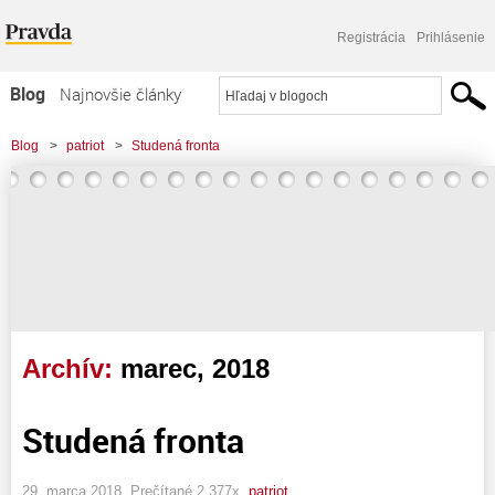
Registrácia
Prihlásenie
Blog
Najnovšie články
Najčítanejšie články
Blog
>
patriot
>
Studená fronta
Najkomentovanejšie články
Zoznam blogov
Komerčné blogy
Archív:
marec, 2018
Studená fronta
29. marca 2018, Prečítané 2 377x,
patriot